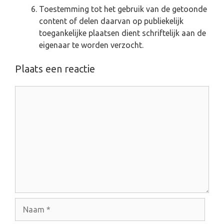
Toestemming tot het gebruik van de getoonde
content of delen daarvan op publiekelijk
toegankelijke plaatsen dient schriftelijk aan de
eigenaar te worden verzocht.
Plaats een reactie
R
e
a
c
t
i
e
N
a