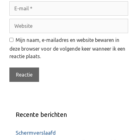
a
E
m
-
m
W
a
e
i
b
Mijn naam, e-mailadres en website bewaren in
l
s
deze browser voor de volgende keer wanneer ik een
i
reactie plaats.
t
e
Recente berichten
Schermverslaafd