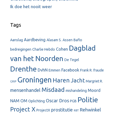
Ik doe het nooit weer
Tags
Aardbeving
Aanslag
Alasam S.
Assen
Baflo
Dagblad
Cohen
bedreigingen
Charlie Hebdo
van het Noorden
De Tegel
Drenthe
DvhN
Facebook
Emmen
Frank R.
fraude
Groningen
Haren
Jacht
Margriet R.
GRIP
Misdaad
mensenhandel
Moord
mishandeling
Politie
Oscar Dros
NAM
OM
Oplichting
PGB
Project X
prostitutie
Rehwinkel
ProjectX
RBT