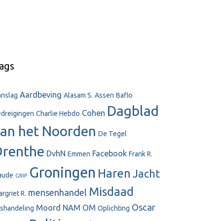
ags
Aardbeving
anslag
Alasam S.
Assen
Baflo
Dagblad
Cohen
dreigingen
Charlie Hebdo
an het Noorden
De Tegel
Drenthe
DvhN
Facebook
Emmen
Frank R.
Groningen
Haren
Jacht
aude
GRIP
Misdaad
mensenhandel
rgriet R.
Oscar
Moord
NAM
OM
shandeling
Oplichting