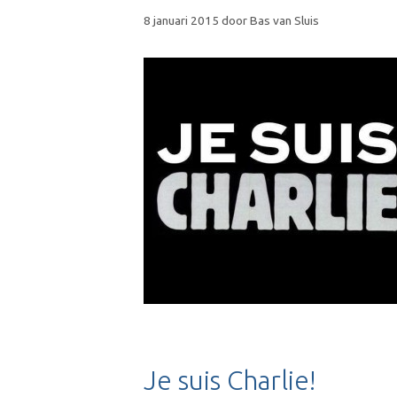
8 januari 2015
door
Bas van Sluis
Je suis Charlie!