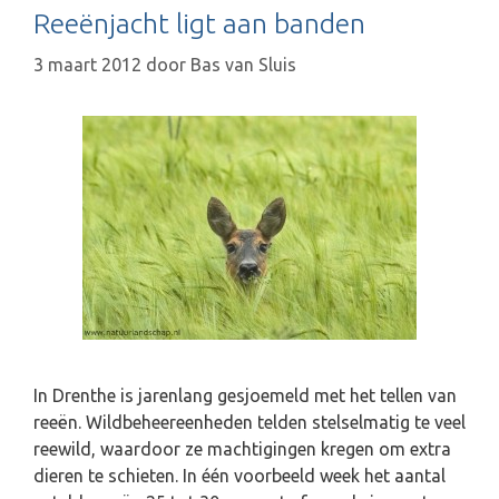
D
Reeënjacht ligt aan banden
r
e
3 maart 2012
door
Bas van Sluis
n
t
h
e
,
m
a
a
r
n
u
m
In Drenthe is jarenlang gesjoemeld met het tellen van
e
reeën. Wildbeheereenheden telden stelselmatig te veel
t
reewild, waardoor ze machtigingen kregen om extra
k
dieren te schieten. In één voorbeeld week het aantal
o