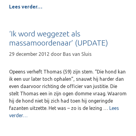
Lees verder…
W
e
e
r
‘Ik word weggezet als
j
massamoordenaar’ (UPDATE)
a
c
29 december 2012
door
Bas van Sluis
h
t
Opeens verheft Thomas (59) zijn stem. “Die hond kan
s
ik een uur later toch ophalen”, snauwt hij harder dan
c
even daarvoor richting de officier van justitie. Die
h
stelt Thomas een in zijn ogen domme vraag. Waarom
a
hij de hond niet bij zich had toen hij ongeringde
n
fazanten uitzette. Het was – zo is de lezing …
Lees
d
verder…
a
a
l