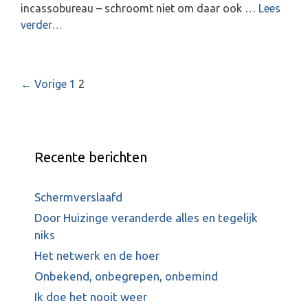
incassobureau – schroomt niet om daar ook …
Lees
verder…
B
← Vorige
1
2
e
r
i
c
Recente berichten
h
t
Schermverslaafd
n
a
Door Huizinge veranderde alles en tegelijk
v
niks
i
Het netwerk en de hoer
g
Onbekend, onbegrepen, onbemind
a
Ik doe het nooit weer
t