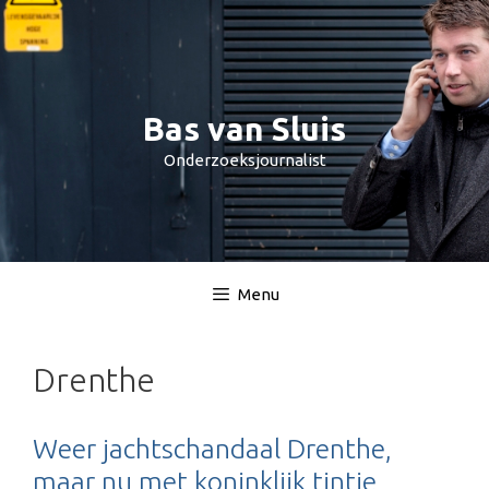
Spring
naar
inhoud
Bas van Sluis
Onderzoeksjournalist
Menu
Drenthe
Weer jachtschandaal Drenthe,
maar nu met koninklijk tintje