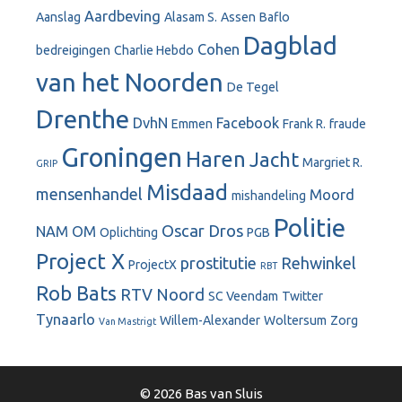
Aardbeving
Aanslag
Alasam S.
Assen
Baflo
Dagblad
Cohen
bedreigingen
Charlie Hebdo
van het Noorden
De Tegel
Drenthe
DvhN
Facebook
Emmen
Frank R.
fraude
Groningen
Haren
Jacht
Margriet R.
GRIP
Misdaad
mensenhandel
Moord
mishandeling
Politie
Oscar Dros
NAM
OM
Oplichting
PGB
Project X
prostitutie
Rehwinkel
ProjectX
RBT
Rob Bats
RTV Noord
SC Veendam
Twitter
Tynaarlo
Willem-Alexander
Woltersum
Zorg
Van Mastrigt
© 2026 Bas van Sluis