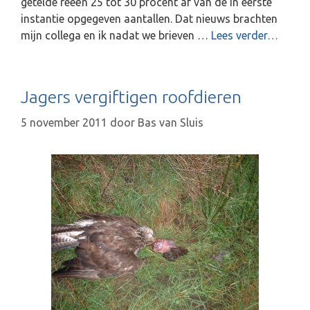
getelde reeën 25 tot 30 procent af van de in eerste
n
instantie opgegeven aantallen. Dat nieuws brachten
i
mijn collega en ik nadat we brieven …
Lees verder…
n
k
l
i
Jagers vergiftigen roofdieren
j
5 november 2011
door
Bas van Sluis
k
t
i
n
t
j
e