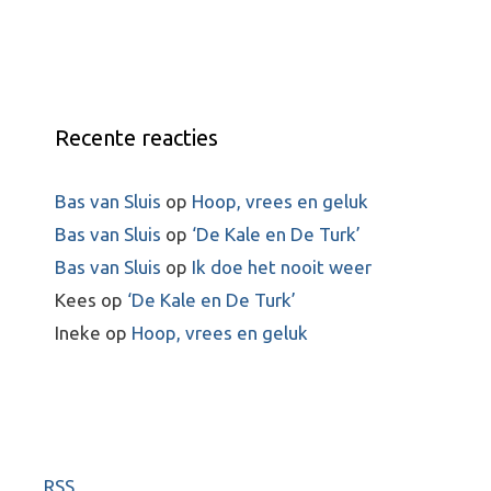
i
e
Recente reacties
Bas van Sluis
op
Hoop, vrees en geluk
Bas van Sluis
op
‘De Kale en De Turk’
Bas van Sluis
op
Ik doe het nooit weer
Kees
op
‘De Kale en De Turk’
Ineke
op
Hoop, vrees en geluk
RSS