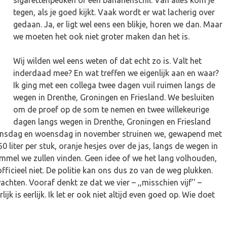
sigarettenpeuken of een bananenschil. Van alles kom je
tegen, als je goed kijkt. Vaak wordt er wat lacherig over
gedaan. Ja, er ligt wel eens een blikje, horen we dan. Maar
we moeten het ook niet groter maken dan het is.
Wij wilden wel eens weten of dat echt zo is. Valt het
inderdaad mee? En wat treffen we eigenlijk aan en waar?
Ik ging met een collega twee dagen vuil ruimen langs de
wegen in Drenthe, Groningen en Friesland. We besluiten
om de proef op de som te nemen en twee willekeurige
dagen langs wegen in Drenthe, Groningen en Friesland
dinsdag en woensdag in november struinen we, gewapend met
0 liter per stuk, oranje hesjes over de jas, langs de wegen in
mel we zullen vinden. Geen idee of we het lang volhouden,
ficieel niet. De politie kan ons dus zo van de weg plukken.
chten. Vooraf denkt ze dat we vier – ,,misschien vijf’’ –
ijk is eerlijk. Ik let er ook niet altijd even goed op. Wie doet