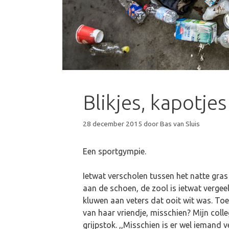
Blikjes, kapotje
28 december 2015
door
Bas van Sluis
Een sportgympie.
Ietwat verscholen tussen het natte gras
aan de schoen, de zool is ietwat vergeeld
kluwen aan veters dat ooit wit was. Toe
van haar vriendje, misschien? Mijn coll
grijpstok. ,,Misschien is er wel iemand 