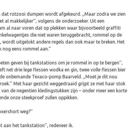
 dat rotzooi dumpen wordt afgekeurd. ,,Maar zodra we zien
 al makkelijker’’, volgens de onderzoeker. Uit een
 al naar voren dat op plekken waar bijvoorbeeld graffiti
nkelwagentjes die niet waren teruggebracht, rommel op de
, wordt uitgelokt andere regels dan ook maar te breken. Het
 nog eens rommel aan.’’
ten geven bij tankstations om je rommel in op te bergen’’,
eft net drie lege flessen wodka en gin, twee volle flessen bier
 de onbemande Texaco-pomp Baarveld. ,,Moet je dit nou
broek.’’ Met haar gezicht weggedraaid grijpt ze met haar stok
 van de negentien kledingstukken zijn – onder meer een korte
rende onze steekproef zullen oppikken.
xershort weg?’’
t aan het tankstation’’, redeneer ik.