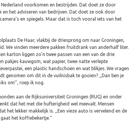
in Nederland voorkomen en bestrijden. Dat doet ze door
en het adviseren van bedrijven. Dat doet ze ook door
 camera’s en spiegels. Maar dat is toch vooral iets van het
olplaats De Haar, vlakbij de driesprong om naar Groningen,
aaid. We vinden meerdere pakken fruitdrank van anderhalf liter.
ken karton liggen zo’n twee passen van een van de drie
n pakjes kauwgom, wat papier, twee natte verlepte
everpastei, een plastic handschoen en wat blikjes. We vragen
t genomen om dit in de vuilnisbak te gooien? ,,Dan ben je
iks om’’, roep ik nog.
onden aan de Rijksuniversiteit Groningen (RUG) en onder
denkt dat het met die hufterigheid wel meevalt. Mensen
 het lekker makkelijk is. ,,Een vieze auto is vervelend en de
gaat het koffiebekertje.’’