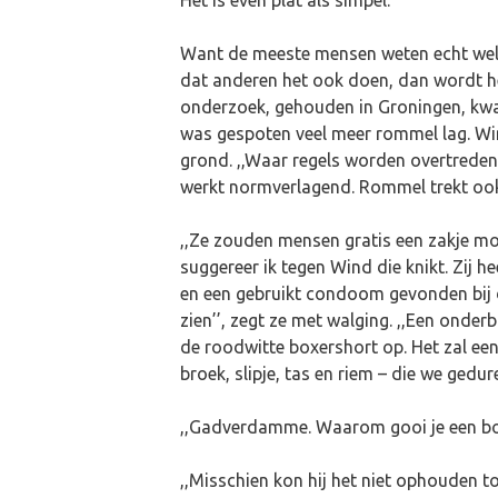
Het is even plat als simpel.
Want de meeste mensen weten echt wel
dat anderen het ook doen, dan wordt het
onderzoek, gehouden in Groningen, kwam
was gespoten veel meer rommel lag. Wi
grond. ,,Waar regels worden overtreden
werkt normverlagend. Rommel trekt ook
,,Ze zouden mensen gratis een zakje moe
suggereer ik tegen Wind die knikt. Zij he
en een gebruikt condoom gevonden bij
zien’’, zegt ze met walging. ,,Een onder
de roodwitte boxershort op. Het zal een
broek, slipje, tas en riem – die we gedu
,,Gadverdamme. Waarom gooi je een bo
,,Misschien kon hij het niet ophouden to