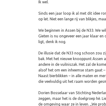
Ik wel.
Sinds een jaar loop ik al met dit idee ron
op let. Niet een lange rij van blikjes, maa
We beginnen in Assen bij de N33. We wi
Gieten is nu ongeveer een jaar klaar en 
ligt, denk ik nog.
De illusie dat de N33 nog schoon zou zi
bak. Met het nieuwe knooppunt Assen ac
andere in de vuilniszak. Het zal de kom
alsof het om een inheemse stam gaat – e
Naast bierblikken – in alle maten en mer
die veelvuldig uit het raam worden ges
Dorien Bosselaar van Stichting Nederlan
zeggen, maar het is de doelgroep hè. Li
de omgeving waar ze in leven. ,,We probe