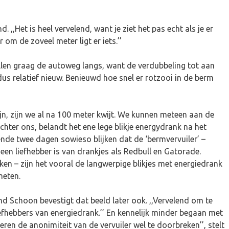
d. ,,Het is heel vervelend, want je ziet het pas echt als je er
r om de zoveel meter ligt er iets.’’
llen graag de autoweg langs, want de verdubbeling tot aan
dus relatief nieuw. Benieuwd hoe snel er rotzooi in de berm
jn, zijn we al na 100 meter kwijt. We kunnen meteen aan de
hter ons, belandt het ene lege blikje energydrank na het
ende twee dagen sowieso blijken dat de ‘bermvervuiler’ –
en liefhebber is van drankjes als Redbull en Gatorade.
ken – zijn het vooral de langwerpige blikjes met energiedrank
meten.
d Schoon bevestigt dat beeld later ook. ,,Vervelend om te
efhebbers van energiedrank.’’ En kennelijk minder begaan met
ren de anonimiteit van de vervuiler wel te doorbreken’’, stelt