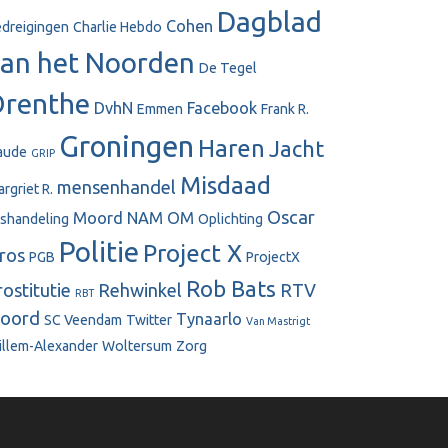
Dagblad
Cohen
dreigingen
Charlie Hebdo
an het Noorden
De Tegel
Drenthe
DvhN
Facebook
Emmen
Frank R.
Groningen
Haren
Jacht
aude
GRIP
Misdaad
mensenhandel
rgriet R.
Oscar
Moord
NAM
OM
shandeling
Oplichting
Politie
Project X
ros
PGB
ProjectX
Rob Bats
rostitutie
Rehwinkel
RTV
RBT
oord
Tynaarlo
SC Veendam
Twitter
Van Mastrigt
llem-Alexander
Woltersum
Zorg