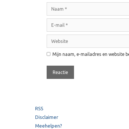
N
a
a
E
m
-
m
W
a
e
i
b
Mijn naam, e-mailadres en website be
l
s
i
t
e
RSS
Disclaimer
Meehelpen?