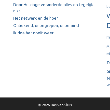
Door Huizinge veranderde alles en tegelijk
be
niks
v
Het netwerk en de hoer
Onbekend, onbegrepen, onbemind
Ik doe het nooit weer
fr
Ma
mi
D
p
N
Wi
© 2026 Bas van Sluis