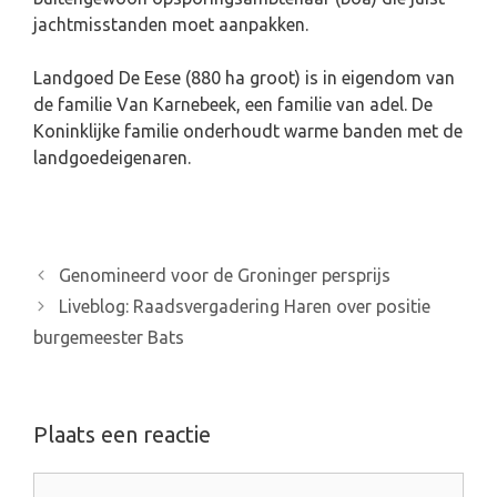
jachtmisstanden moet aanpakken.
Landgoed De Eese (880 ha groot) is in eigendom van
de familie Van Karnebeek, een familie van adel. De
Koninklijke familie onderhoudt warme banden met de
landgoedeigenaren.
B
Genomineerd voor de Groninger persprijs
e
Liveblog: Raadsvergadering Haren over positie
r
burgemeester Bats
i
c
h
Plaats een reactie
t
n
a
R