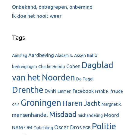
Onbekend, onbegrepen, onbemind
Ik doe het nooit weer
Tags
Aardbeving
Aanslag
Alasam S.
Assen
Baflo
Dagblad
Cohen
bedreigingen
Charlie Hebdo
van het Noorden
De Tegel
Drenthe
DvhN
Facebook
Emmen
Frank R.
fraude
Groningen
Haren
Jacht
Margriet R.
GRIP
Misdaad
mensenhandel
Moord
mishandeling
Politie
Oscar Dros
NAM
OM
Oplichting
PGB