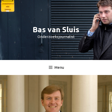
Spring
naar
inhoud
Bas van Sluis
Onderzoeksjournalist
Menu