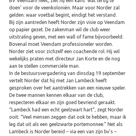
BV Veendam heet, ziet hij een kans ’wat terug te
doen’ voor de veenkoloniën. Maar voor Norder zal
gelden: waar voetbal begint, eindigt het verstand.
Bij zijn aantreden heeft Norder zijn visie op Veendam
op papier gezet. De zakenman wil de club weer
uitstraling geven, met een wall of fame bijvoorbeeld.
Bovenal moet Veendam professioneler worden.
Norder ziet voor zichzelf een coachende rol. Hij wil
wekelijks praten met directeur Jan Korte en de nog
aan te stellen commerciële man.
In de bestuursvergadering van dinsdag 19 september
vertelt Norder dat hij met Jan Lambeck heeft
gesproken over het aantrekken van een nieuwe speler.
De twee mannen kennen elkaar van de club,
respecteren elkaar en zijn goed bevriend geraakt.
“Lambeck had een echt geelzwart hart”, zegt Norder
ooit. “Veel mensen zeggen dat ook te hebben, maar ik
leg dat uit als een geelzwarte portemonnee.” Net als
Lambeck is Norder bereid – via een van zijn bv’s –