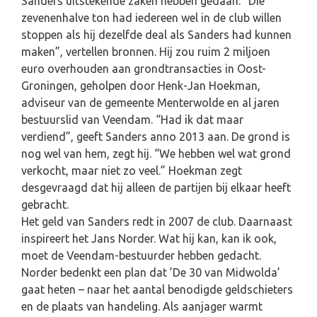
Sanders uitstekende zaken hebben gedaan: “Die
zevenenhalve ton had iedereen wel in de club willen
stoppen als hij dezelfde deal als Sanders had kunnen
maken”, vertellen bronnen. Hij zou ruim 2 miljoen
euro overhouden aan grondtransacties in Oost-
Groningen, geholpen door Henk-Jan Hoekman,
adviseur van de gemeente Menterwolde en al jaren
bestuurslid van Veendam. “Had ik dat maar
verdiend”, geeft Sanders anno 2013 aan. De grond is
nog wel van hem, zegt hij. “We hebben wel wat grond
verkocht, maar niet zo veel.” Hoekman zegt
desgevraagd dat hij alleen de partijen bij elkaar heeft
gebracht.
Het geld van Sanders redt in 2007 de club. Daarnaast
inspireert het Jans Norder. Wat hij kan, kan ik ook,
moet de Veendam-bestuurder hebben gedacht.
Norder bedenkt een plan dat ’De 30 van Midwolda’
gaat heten – naar het aantal benodigde geldschieters
en de plaats van handeling. Als aanjager warmt