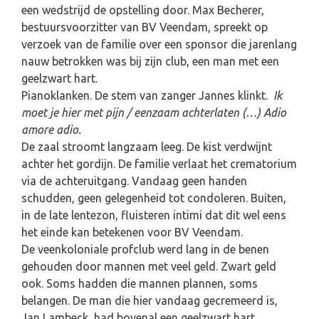
een wedstrijd de opstelling door. Max Becherer,
bestuursvoorzitter van BV Veendam, spreekt op
verzoek van de familie over een sponsor die jarenlang
nauw betrokken was bij zijn club, een man met een
geelzwart hart.
Pianoklanken. De stem van zanger Jannes klinkt.
Ik
moet je hier met pijn / eenzaam achterlaten (…) Adio
amore adio.
De zaal stroomt langzaam leeg. De kist verdwijnt
achter het gordijn. De familie verlaat het crematorium
via de achteruitgang. Vandaag geen handen
schudden, geen gelegenheid tot condoleren. Buiten,
in de late lentezon, fluisteren intimi dat dit wel eens
het einde kan betekenen voor BV Veendam.
De veenkoloniale profclub werd lang in de benen
gehouden door mannen met veel geld. Zwart geld
ook. Soms hadden die mannen plannen, soms
belangen. De man die hier vandaag gecremeerd is,
Jan Lambeck, had bovenal een geelzwart hart.