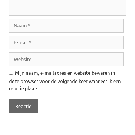
N
a
a
E
m
-
m
W
a
e
i
b
Mijn naam, e-mailadres en website bewaren in
l
s
deze browser voor de volgende keer wanneer ik een
i
reactie plaats.
t
e