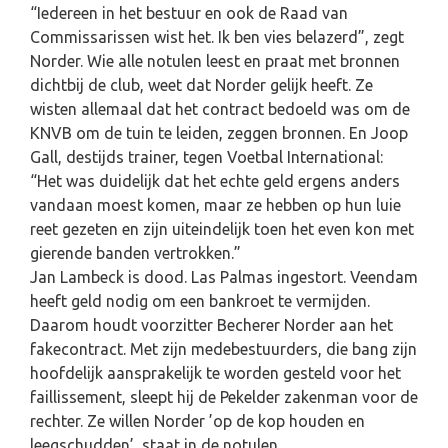
“Iedereen in het bestuur en ook de Raad van
Commissarissen wist het. Ik ben vies belazerd”, zegt
Norder. Wie alle notulen leest en praat met bronnen
dichtbij de club, weet dat Norder gelijk heeft. Ze
wisten allemaal dat het contract bedoeld was om de
KNVB om de tuin te leiden, zeggen bronnen. En Joop
Gall, destijds trainer, tegen Voetbal International:
“Het was duidelijk dat het echte geld ergens anders
vandaan moest komen, maar ze hebben op hun luie
reet gezeten en zijn uiteindelijk toen het even kon met
gierende banden vertrokken.”
Jan Lambeck is dood. Las Palmas ingestort. Veendam
heeft geld nodig om een bankroet te vermijden.
Daarom houdt voorzitter Becherer Norder aan het
fakecontract. Met zijn medebestuurders, die bang zijn
hoofdelijk aansprakelijk te worden gesteld voor het
faillissement, sleept hij de Pekelder zakenman voor de
rechter. Ze willen Norder ’op de kop houden en
leegschudden’, staat in de notulen.