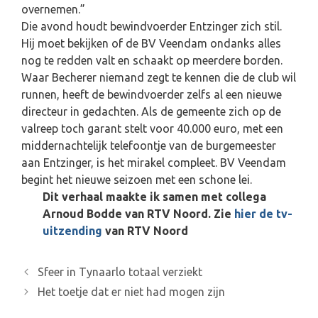
overnemen.”
Die avond houdt bewindvoerder Entzinger zich stil.
Hij moet bekijken of de BV Veendam ondanks alles
nog te redden valt en schaakt op meerdere borden.
Waar Becherer niemand zegt te kennen die de club wil
runnen, heeft de bewindvoerder zelfs al een nieuwe
directeur in gedachten. Als de gemeente zich op de
valreep toch garant stelt voor 40.000 euro, met een
middernachtelijk telefoontje van de burgemeester
aan Entzinger, is het mirakel compleet. BV Veendam
begint het nieuwe seizoen met een schone lei.
Dit verhaal maakte ik samen met collega
Arnoud Bodde van RTV Noord. Zie
hier de tv-
uitzending
van RTV Noord
B
Sfeer in Tynaarlo totaal verziekt
e
Het toetje dat er niet had mogen zijn
r