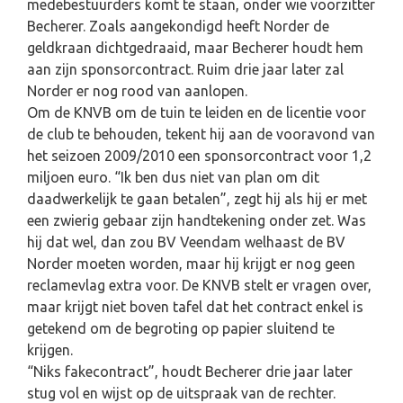
medebestuurders komt te staan, onder wie voorzitter
Becherer. Zoals aangekondigd heeft Norder de
geldkraan dichtgedraaid, maar Becherer houdt hem
aan zijn sponsorcontract. Ruim drie jaar later zal
Norder er nog rood van aanlopen.
Om de KNVB om de tuin te leiden en de licentie voor
de club te behouden, tekent hij aan de vooravond van
het seizoen 2009/2010 een sponsorcontract voor 1,2
miljoen euro. “Ik ben dus niet van plan om dit
daadwerkelijk te gaan betalen”, zegt hij als hij er met
een zwierig gebaar zijn handtekening onder zet. Was
hij dat wel, dan zou BV Veendam welhaast de BV
Norder moeten worden, maar hij krijgt er nog geen
reclamevlag extra voor. De KNVB stelt er vragen over,
maar krijgt niet boven tafel dat het contract enkel is
getekend om de begroting op papier sluitend te
krijgen.
“Niks fakecontract”, houdt Becherer drie jaar later
stug vol en wijst op de uitspraak van de rechter.