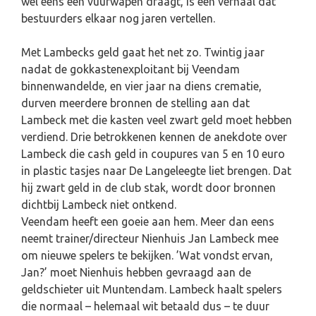
wel eens een vuurwapen draagt, is een verhaal dat
bestuurders elkaar nog jaren vertellen.
Met Lambecks geld gaat het net zo. Twintig jaar
nadat de gokkastenexploitant bij Veendam
binnenwandelde, en vier jaar na diens crematie,
durven meerdere bronnen de stelling aan dat
Lambeck met die kasten veel zwart geld moet hebben
verdiend. Drie betrokkenen kennen de anekdote over
Lambeck die cash geld in coupures van 5 en 10 euro
in plastic tasjes naar De Langeleegte liet brengen. Dat
hij zwart geld in de club stak, wordt door bronnen
dichtbij Lambeck niet ontkend.
Veendam heeft een goeie aan hem. Meer dan eens
neemt trainer/directeur Nienhuis Jan Lambeck mee
om nieuwe spelers te bekijken. ’Wat vondst ervan,
Jan?’ moet Nienhuis hebben gevraagd aan de
geldschieter uit Muntendam. Lambeck haalt spelers
die normaal – helemaal wit betaald dus – te duur