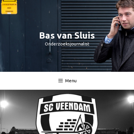
Spring
naar
inhoud
Bas van Sluis
Onderzoeksjournalist
Menu