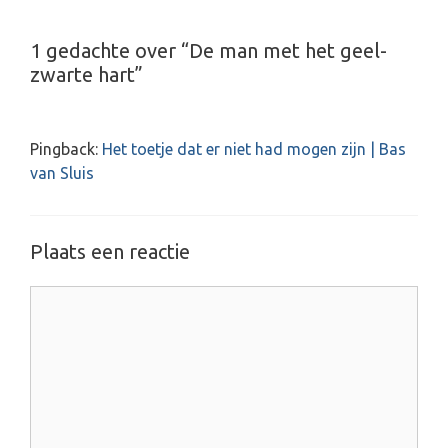
i
c
1 gedachte over “De man met het geel-
h
zwarte hart”
t
n
a
v
Pingback:
Het toetje dat er niet had mogen zijn | Bas
i
van Sluis
g
a
t
Plaats een reactie
i
e
R
e
a
c
t
i
e