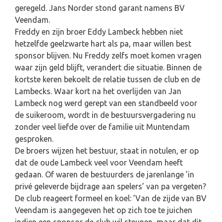
geregeld. Jans Norder stond garant namens BV
Veendam.
Freddy en zijn broer Eddy Lambeck hebben niet
hetzelfde geelzwarte hart als pa, maar willen best
sponsor blijven. Nu Freddy zelfs moet komen vragen
waar zijn geld blijft, verandert die situatie. Binnen de
kortste keren bekoelt de relatie tussen de club en de
Lambecks. Waar kort na het overlijden van Jan
Lambeck nog werd gerept van een standbeeld voor
de suikeroom, wordt in de bestuursvergadering nu
zonder veel liefde over de familie uit Muntendam
gesproken.
De broers wijzen het bestuur, staat in notulen, er op
dat de oude Lambeck veel voor Veendam heeft
gedaan. Of waren de bestuurders de jarenlange ’in
privé geleverde bijdrage aan spelers’ van pa vergeten?
De club reageert formeel en koel: ’Van de zijde van BV
Veendam is aangegeven het op zich toe te juichen
indien een sponsor de club wil steunen, maar dat dit