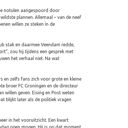
s de notulen aangespoord door
wildste plannen. Allemaal – van de neef
enen willen ze steken in de
club stak en daarmee Veendam redde,
t”, zou hij tijdens een gesprek met
uwen het verhaal niet. Na wat
 en zelfs fans zich voor grote en kleine
ote broer FC Groningen en de directeur
n willen geven. Eising en Post weten
 blijkt later als de politiek vragen
r in het vooruitzicht. Een kwart
 zondag open mogen. Hij is op dat moment