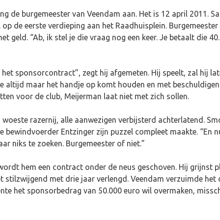
ng de burgemeester van Veendam aan. Het is 12 april 2011. 
 op de eerste verdieping aan het Raadhuisplein. Burgemeester 
et geld. “Ab, ik stel je die vraag nog een keer. Je betaalt die 
t sponsorcontract”, zegt hij afgemeten. Hij speelt, zal hij late
die altijd maar het handje op komt houden en met beschuldigend
ten voor de club, Meijerman laat niet met zich sollen.
n woeste razernij, alle aanwezigen verbijsterd achterlatend. Smo
ewindvoerder Entzinger zijn puzzel compleet maakte. “En nu ni
aar niks te zoeken. Burgemeester of niet.”
, wordt hem een contract onder de neus geschoven. Hij grijnst pl
 stilzwijgend met drie jaar verlengd. Veendam verzuimde het o
ente het sponsorbedrag van 50.000 euro wil overmaken, missc