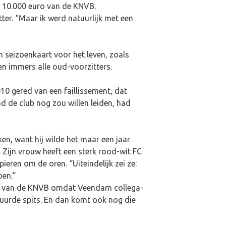
n 10.000 euro van de KNVB.
er. “Maar ik werd natuurlijk met een
n seizoenkaart voor het leven, zoals
en immers alle oud-voorzitters.
10 gered van een faillissement, dat
 de club nog zou willen leiden, had
n, want hij wilde het maar een jaar
 Zijn vrouw heeft een sterk rood-wit FC
eren om de oren. “Uiteindelijk zei ze:
oen.”
rek van de KNVB omdat Veendam collega-
huurde spits. En dan komt ook nog die