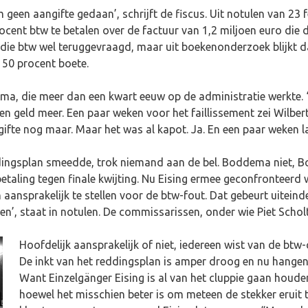
geen aangifte gedaan’, schrijft de fiscus. Uit notulen van 23 f
ent btw te betalen over de factuur van 1,2 miljoen euro die 
 die btw wel teruggevraagd, maar uit boekenonderzoek blijkt da
f 50 procent boete.
a, die meer dan een kwart eeuw op de administratie werkte. 
 geen geld meer. Een paar weken voor het faillissement zei Wilb
ifte nog maar. Maar het was al kapot. Ja. En een paar weken
dingsplan smeedde, trok niemand aan de bel. Boddema niet, B
 betaling tegen finale kwijting. Nu Eising ermee geconfrontee
ansprakelijk te stellen voor de btw-fout. Dat gebeurt uiteind
n’, staat in notulen. De commissarissen, onder wie Piet Scholt
Hoofdelijk aansprakelijk of niet, iedereen wist van de btw-c
De inkt van het reddingsplan is amper droog en nu hangen w
Want Einzelgänger Eising is al van het cluppie gaan houden.
hoewel het misschien beter is om meteen de stekker eruit t