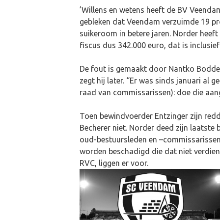
’Willens en wetens heeft de BV Veendam 
gebleken dat Veendam verzuimde 19 proc
suikeroom in betere jaren. Norder heeft
fiscus dus 342.000 euro, dat is inclusie
De fout is gemaakt door Nantko Boddem
zegt hij later. “Er was sinds januari al
raad van commissarissen): doe die aang
Toen bewindvoerder Entzinger zijn red
Becherer niet. Norder deed zijn laatste
oud-bestuursleden en –commissarissen a
worden beschadigd die dat niet verdiene
RVC, liggen er voor.