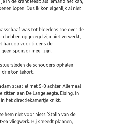
je in de krant leest: als iemand het kan,
enen lopen. Dus ik kon eigenlijk al niet
 kaasschaaf was tot bloedens toe over de
den hebben opgezegd zijn niet verwerkt,
et hardop voor tijdens de
 geen sponsor meer zijn.
bestuursleden de schouders ophalen.
 drie ton tekort.
ndam staat al met 5-0 achter. Allemaal
 zitten aan De Langeleegte. Eising, in
n het directiekamertje knikt.
hem niet voor niets ’Stalin van de
t-en vliegwerk. Hij smeedt plannen,