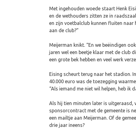
Met ingehouden woede staart Henk Eisi
en de wethouders zitten ze in raadszaal
en zijn voetbalclub kunnen fluiten naar h
aan de club?”
Meijerman knikt. “En we beëindigen ook he
jaren wel een beetje klaar met de club 
een grote bek hebben en veel werk verzet
Eising scheurt terug naar het stadion. I
40.000 euro was de toezegging waarmee b
“Als iemand me niet wil helpen, heb ik d
Als hij tien minuten later is uitgeraasd
sponsorcontract met de gemeente is net
een mailtje aan Meijerman. Of de geme
drie jaar ineens?