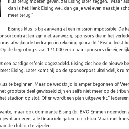
klus terug moeten geven, zal Eising later zeggen. “Maar als 
dan is het Henk Eising wel, dan ga je wel even naast je scho
meer terug.”
Eisings klus is bij aanvang al een mission impossible. De
sponsorcontracten zijn niet aanwezig, sponsors die in het verle
oms afwijkende bedragen in rekening gebracht.’ Eising leest h
Op de begroting staat 171.000 euro aan sponsors die eigenlijk
et een aardige erfenis opgezadeld. Eising ziet hoe de nieuwe 
teert Eising. Later komt hij op de sponsorpost uiteindelijk ruim
 klus te beginnen. Maar de wedstrijd is amper begonnen of Vee
t grootste deel gewisseld zijn en zelfs niet meer op de tribune
t stadion op slot. Of er wordt een plan uitgewerkt.” Iedereen i
ante, maar ook dominante Eising (bij BVO Emmen noemden ze 
jevol anderen, alle financiële gaten te dichten. Vaak met kuns
an de club op te vijzelen.