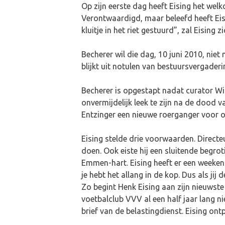
Op zijn eerste dag heeft Eising het we
Verontwaardigd, maar beleefd heeft Eis
kluitje in het riet gestuurd”, zal Eising z
Becherer wil die dag, 10 juni 2010, niet
blijkt uit notulen van bestuursvergader
Becherer is opgestapt nadat curator Wim
onvermijdelijk leek te zijn na de dood
Entzinger een nieuwe roerganger voor 
Eising stelde drie voorwaarden. Direct
doen. Ook eiste hij een sluitende begro
Emmen-hart. Eising heeft er een weekend
je hebt het allang in de kop. Dus als j
Zo begint Henk Eising aan zijn nieuws
voetbalclub VVV al een half jaar lang n
brief van de belastingdienst. Eising ontp