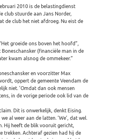
ebruari 2010 is de belastingdienst
de club stuurde aan Jans Norder,
t de club het niet afdroeg. Nu eist de
“Het groeide ons boven het hoofd”,
ert Boneschansker (financiële man in de
 later kwam alsnog de ommekeer.”
oneschansker en voorzitter Max
rd wordt, oppert de gemeente Veendam de
elijk niet. ’Omdat dan ook mensen
ens, in de vorige periode ook lid van de
laim. Dit is onwerkelijk, denkt Eising.
e al weer aan de latten. ’We’, dat wel.
 Hij heeft de blik vooruit gericht,
e trekken. Achteraf gezien had hij de