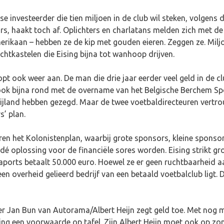
se investeerder die tien miljoen in de club wil steken, volgen
, haakt toch af. Oplichters en charlatans melden zich met de 
rikaan – hebben ze de kip met gouden eieren. Zeggen ze. Miljo
uchtkastelen die Eising bijna tot wanhoop drijven.
t ook weer aan. De man die drie jaar eerder veel geld in de 
ok bijna rond met de overname van het Belgische Berchem Spor
ijland hebben gezegd. Maar de twee voetbaldirecteuren vertro
’ plan.
ren het Kolonistenplan, waarbij grote sponsors, kleine sponsors
é oplossing voor de financiële sores worden. Eising strikt gr
ports betaalt 50.000 euro. Hoewel ze er geen ruchtbaarheid aa
 overheid gelieerd bedrijf van een betaald voetbalclub ligt. Dat
an Bun van Autorama/Albert Heijn zegt geld toe. Met nog mee
Eising een voorwaarde op tafel. Zijn Albert Heijn moet ook op