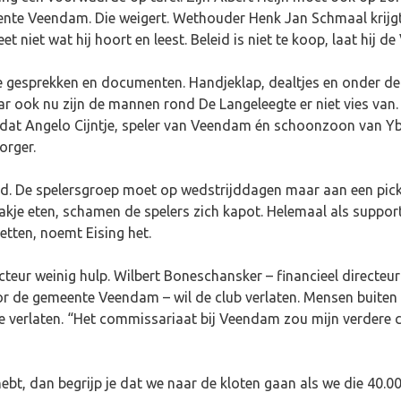
eente Veendam. Die weigert. Wethouder Henk Jan Schmaal krijg
eet niet wat hij hoort en leest. Beleid is niet te koop, laat hij
vele gesprekken en documenten. Handjeklap, dealtjes en onder de
ar ook nu zijn de mannen rond De Langeleegte er niet vies va
dat Angelo Cijntje, speler van Veendam én schoonzoon van Ybe
orger.
nd. De spelersgroep moet op wedstrijddagen maar aan een pickn
akje eten, schamen de spelers zich kapot. Helemaal als suppor
etten, noemt Eising het.
cteur weinig hulp. Wilbert Boneschansker – financieel directeur
de gemeente Veendam – wil de club verlaten. Mensen buiten de
e verlaten. “Het commissariaat bij Veendam zou mijn verdere 
ebt, dan begrijp je dat we naar de kloten gaan als we die 40.00