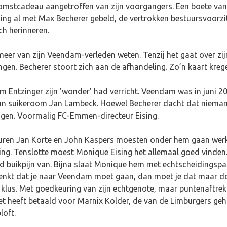
lkomstcadeau aangetroffen van zijn voorgangers. Een boete va
ing al met Max Becherer gebeld, de vertrokken bestuursvoorzitt
ich herinneren.
 meer van zijn Veendam-verleden weten. Tenzij het gaat over zij
ingen. Becherer stoort zich aan de afhandeling. Zo’n kaart kreg
 Entzinger zijn ’wonder’ had verricht. Veendam was in juni 20
 van suikeroom Jan Lambeck. Hoewel Becherer dacht dat niemand
ogen. Voormalig FC-Emmen-directeur Eising.
euren Jan Korte en John Kaspers moesten onder hem gaan werke
ting. Tenslotte moest Monique Eising het allemaal goed vinden.
 buikpijn van. Bijna slaat Monique hem met echtscheidingspapi
ij denkt dat je naar Veendam moet gaan, dan moet je dat maar d
te klus. Met goedkeuring van zijn echtgenote, maar puntenaft
iet heeft betaald voor Marnix Kolder, de van de Limburgers ge
loft.