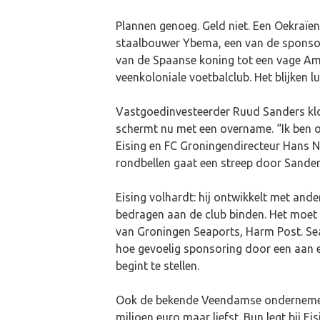
Plannen genoeg. Geld niet. Een Oekraïen
staalbouwer Ybema, een van de sponsors
van de Spaanse koning tot een vage Ame
veenkoloniale voetbalclub. Het blijken l
Vastgoedinvesteerder Ruud Sanders klop
schermt nu met een overname. “Ik ben o
Eising en FC Groningendirecteur Hans N
rondbellen gaat een streep door Sanders
Eising volhardt: hij ontwikkelt met ande
bedragen aan de club binden. Het moet d
van Groningen Seaports, Harm Post. Sea
hoe gevoelig sponsoring door een aan een
begint te stellen.
Ook de bekende Veendamse ondernemer J
miljoen euro maar liefst. Bun legt bij 