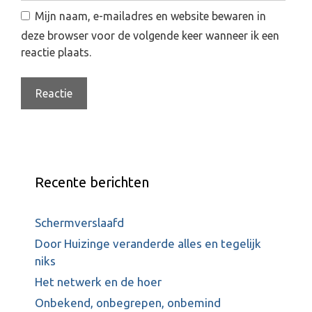
i
b
Mijn naam, e-mailadres en website bewaren in
l
s
deze browser voor de volgende keer wanneer ik een
i
reactie plaats.
t
e
Recente berichten
Schermverslaafd
Door Huizinge veranderde alles en tegelijk
niks
Het netwerk en de hoer
Onbekend, onbegrepen, onbemind