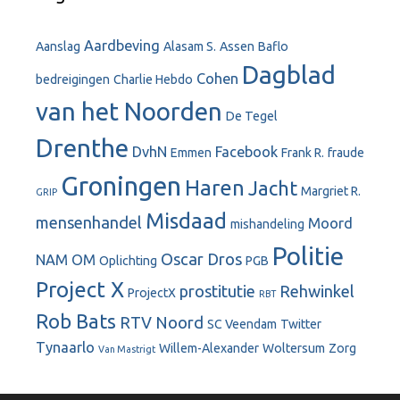
Aardbeving
Aanslag
Alasam S.
Assen
Baflo
Dagblad
Cohen
bedreigingen
Charlie Hebdo
van het Noorden
De Tegel
Drenthe
DvhN
Facebook
Emmen
Frank R.
fraude
Groningen
Haren
Jacht
Margriet R.
GRIP
Misdaad
mensenhandel
Moord
mishandeling
Politie
Oscar Dros
NAM
OM
Oplichting
PGB
Project X
prostitutie
Rehwinkel
ProjectX
RBT
Rob Bats
RTV Noord
SC Veendam
Twitter
Tynaarlo
Willem-Alexander
Woltersum
Zorg
Van Mastrigt