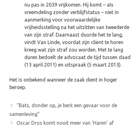
nu pas in 2039 vrijkomen. Hij komt – als
vreemdeling zonder verblijfstatus – niet in
aanmerking voor voorwaardelijke
vrijheidsstelling na het uitzitten van tweederde
van zijn straf. Daarnaast duurde het te lang,
vindt Van Linde, voordat zijn cliënt te horen
kreeg wat zijn straf zou worden. Met te lang
duren bedoelt de advocaat de tijd tussen daad
(13 april 2011) en uitspraak (5 maart 2013).
Het is onbekend wanneer de zaak dient in hoger
beroep.
B
“Bats, donder op, je bent een gevaar voor de
e
samenleving”
r
Oscar Dros komt nooit meer van ‘Haren’ af
i
c